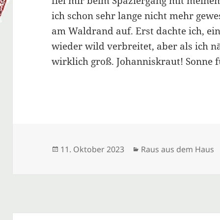
fiel mir beim Spaziergang mit meinem
ich schon sehr lange nicht mehr gewe
am Waldrand auf. Erst dachte ich, ein
wieder wild verbreitet, aber als ich 
wirklich groß. Johanniskraut! Sonne 
Veröffentlicht
Kategorien
11. Oktober 2023
Raus aus dem Haus
am