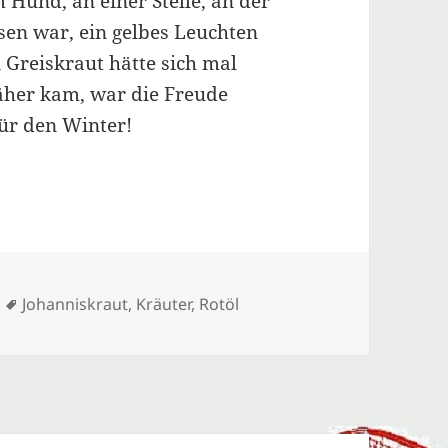
 Hund, an einer Stelle, an der
sen war, ein gelbes Leuchten
 Greiskraut hätte sich mal
näher kam, war die Freude
für den Winter!
Schlagwörter
Johanniskraut
,
Kräuter
,
Rotöl