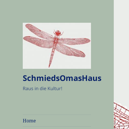
SchmiedsOmasHaus
Raus in die Kultur!
Home