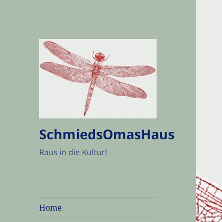
SchmiedsOmasHaus
Raus in die Kultur!
Home